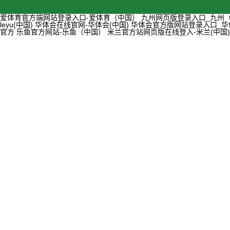
爱体育官方端网站登录入口-爱体育（中国）
九州网页版登录入口_九州
leyu(中国)
华体会在线官网-华体会(中国)
华体会官方版网站登录入口_华体
官方
乐鱼官方网站-乐鱼（中国）
米兰官方站网页版在线登入-米兰(中国)