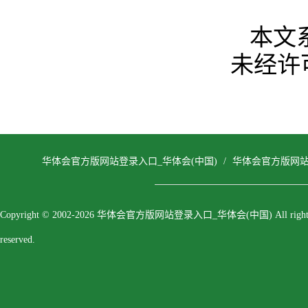
本文
未经许
华体会官方版网站登录入口_华体会(中国)
/
华体会官方版网站
Copyright © 2002-2026 华体会官方版网站登录入口_华体会(中国) All right
reserved.