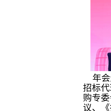
年会
招标代
购专委
议、《