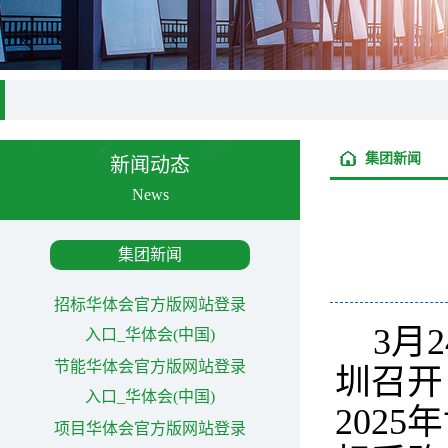
集团新闻
新闻动态
News
集团新闻
招标华体会官方版网站登录
3
月
入口_华体会(中国)
节能华体会官方版网站登录
圳召开
入口_华体会(中国)
202
项目华体会官方版网站登录