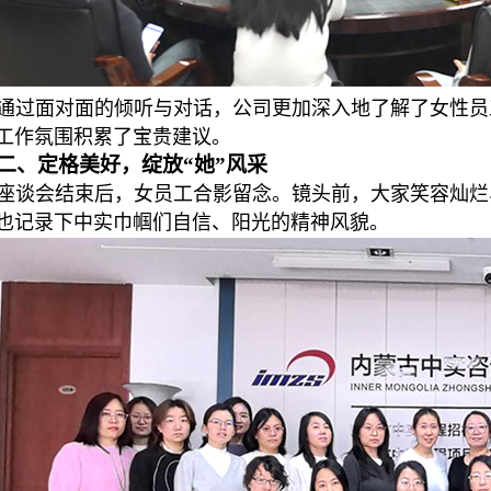
通过面对面的倾听与对话，公司更加深入地了解了女性员
工作氛围积累了宝贵建议。
二、定格美好，绽放“她”风采
座谈会结束后，女员工合影留念。镜头前，大家笑容灿烂
也记录下中实巾帼们自信、阳光的精神风貌。