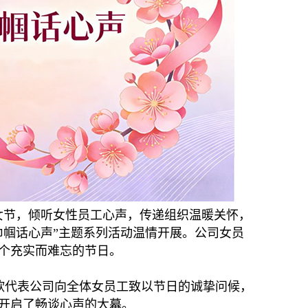
妇女节，倾听女性员工心声，传递组织温暖关怀，
，巾帼话心声”主题系列活动温情开展。公司女员
个充实而难忘的节日。
欣代表公司向全体女员工致以节日的诚挚问候，
家开启了畅谈心声的大幕。