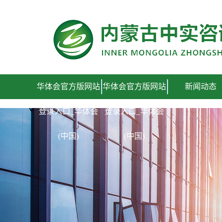
华体会官方版网站登录入口_华体会(中国)
华体会官方版网站
华体会官方版网站
新闻动态
登录入口_华体会
登录入口_华体会
(中国)
(中国)