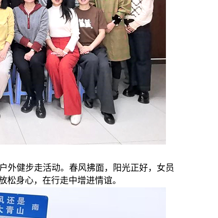
启户外健步走活动。春风拂面，阳光正好，女员
放松身心，在行走中增进情谊。