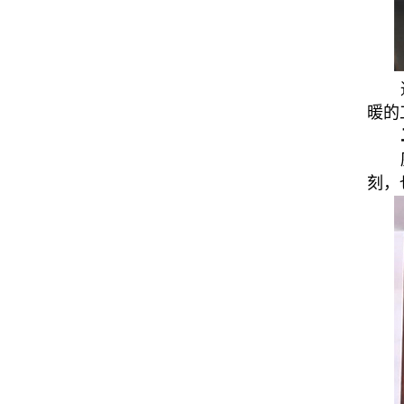
暖的
刻，