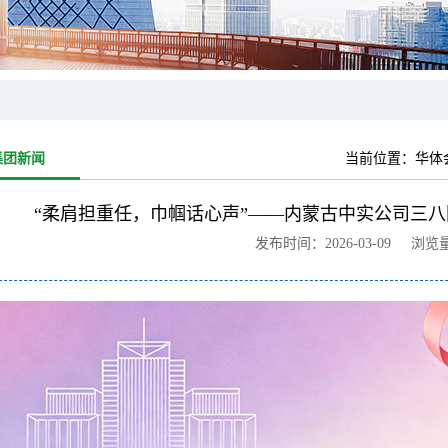
集团新闻
当前位置：
华体
“柔肩担重任，巾帼话心声”——内蒙古中实公司三
发布时间：2026-03-09 浏览