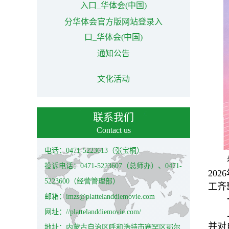
入口_华体会(中国)
分华体会官方版网站登录入
口_华体会(中国)
通知公告
文化活动
联系我们
Contact us
电话：0471-5223613（张宝桐）
投诉电话：0471-5223607（总师办）、0471-
20
5223600（经营管理部）
工齐
邮箱：imzs@plattelanddiemovie.com
网址：//plattelanddiemovie.com/
并对
地址：内蒙古自治区呼和浩特市赛罕区鄂尔