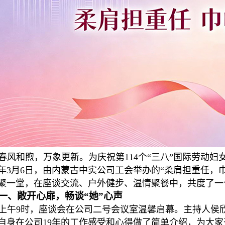
春风和煦，万象更新。为庆祝第114个“三八”国际劳动
26年3月6日，由内蒙古中实公司工会举办的“柔肩担重任
聚一堂，在座谈交流、户外健步、温情聚餐中，共度了一
一、敞开心扉，畅谈“她”心声
上午9时，座谈会在公司二号会议室温馨启幕。主持人侯
自身在公司19年的工作感受和心得做了简单介绍，为大