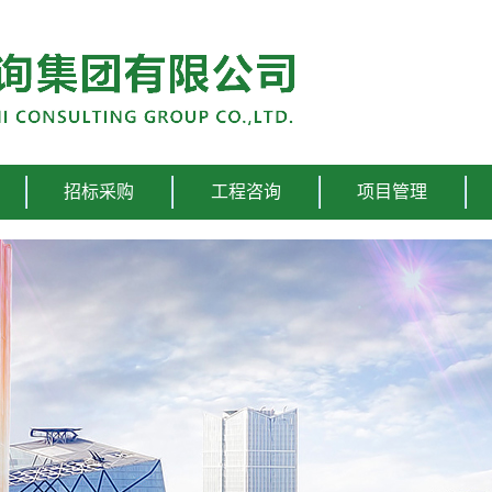
招标采购
工程咨询
项目管理