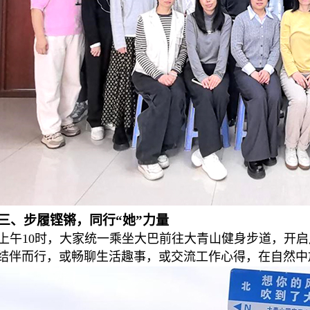
三、步履铿锵，同行“她”力量
上午10时，大家统一乘坐大巴前往大青山健身步道，开
结伴而行，或畅聊生活趣事，或交流工作心得，在自然中