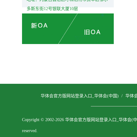
多斯东街12号银联大厦10层
华体会官方版网站登录入口_华体会(中国)
/
华体
Copyright © 2002-2026 华体会官方版网站登录入口_华体会(中国) 
reserved.