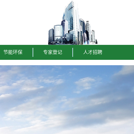
节能环保
专家登记
人才招聘