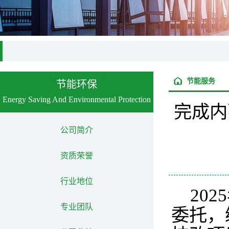
节能服务
节能环保
Energy Saving And Environmental Protection
完成内
公司简介
资质荣誉
行业地位
20
专业团队
委托，