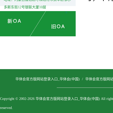
多斯东街12号银联大厦10层
华体会官方版网站登录入口_华体会(中国)
/
华体会官方版网站
Copyright © 2002-2026 华体会官方版网站登录入口_华体会(中国) All right
reserved.