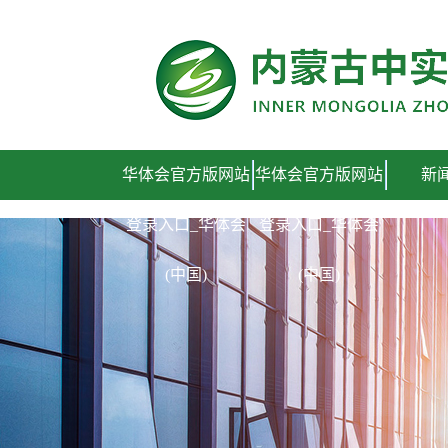
华体会官方版网站登录入口_华体会(中国)
华体会官方版网站
华体会官方版网站
新
登录入口_华体会
登录入口_华体会
(中国)
(中国)