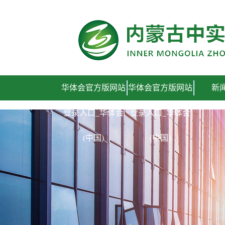
华体会官方版网站登录入口_华体会(中国)
华体会官方版网站
华体会官方版网站
新
登录入口_华体会
登录入口_华体会
(中国)
(中国)