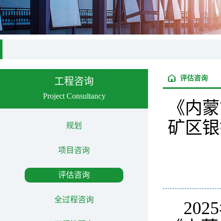
评估咨询
工程咨询
Project Consultancy
《内蒙
矿区银
规划
项目咨询
评估咨询
全过程咨询
20