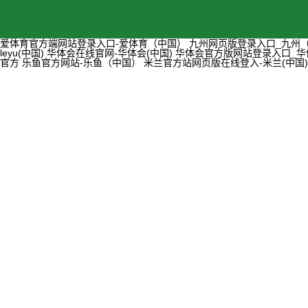
爱体育官方端网站登录入口-爱体育（中国）
九州网页版登录入口_九州
leyu(中国)
华体会在线官网-华体会(中国)
华体会官方版网站登录入口_华体
官方
乐鱼官方网站-乐鱼（中国）
米兰官方站网页版在线登入-米兰(中国)