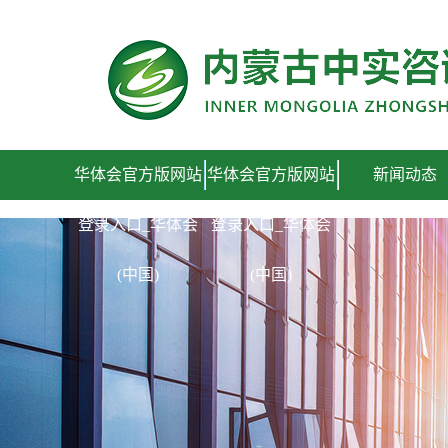
华体会官方版网站登录入口_华体会(中国)
华体会官方版网站
华体会官方版网站
新闻动态
登录入口_华体会
登录入口_华体会
(中国)
(中国)