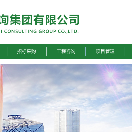
招标采购
工程咨询
项目管理