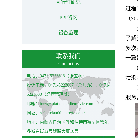
可行性研究
过程
PPP咨询
（20
设备监理
了解
多次
联系我们
一致
Contact us
电话：0471-5223613（张宝桐）
污染
投诉电话：0471-5223607（总师办）、0471-
5223600（经营管理部）
服务
邮箱：imzs@plattelanddiemovie.com
网址：//plattelanddiemovie.com/
地址：内蒙古自治区呼和浩特市赛罕区鄂尔
多斯东街12号银联大厦10层