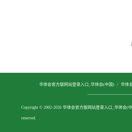
华体会官方版网站登录入口_华体会(中国)
/
华体
Copyright © 2002-2026 华体会官方版网站登录入口_华体会(中国) 
reserved.