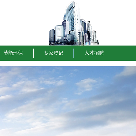
节能环保
专家登记
人才招聘