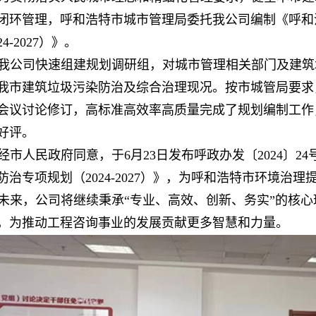
闭环管理，呼和浩特市城市管理局委托我公司编制《呼和
24-2027）》。
我公司快速组建规划调研组，对城市管理相关部门及建筑
我市建筑垃圾污染防治及综合治理现况。按市城管局要求
会议讨论修订，高标准高效率高质量完成了规划编制工作
好评。
经市人民政府同意，于6月23日发布呼政办发〔2024〕
防治专项规划（2024-2027）》，为呼和浩特市环境治
未来，公司将继续秉承“专业、高效、创新、务实”的核
，为推动工程咨询事业的发展贡献更多智慧和力量。