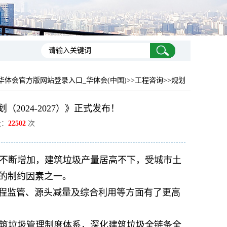
华体会官方版网站登录入口_华体会(中国)
>>工程咨询>>规划
024-2027）》正式发布！
量：
22502
次
不断增加，建筑垃圾产量居高不下，受城市土
的制约因素之一。
过程监管、源头减量及综合利用等方面有了更高
筑垃圾管理制度体系，深化建筑垃圾全链条全