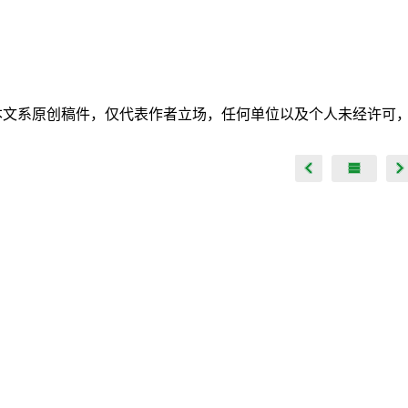
本文系原创稿件，仅代表作者立场，任何单位以及个人未经许可