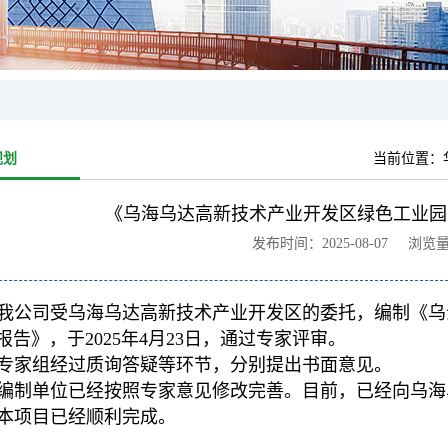
规划
当前位置：
《乌海乌达高新技术产业开发区绿色工业园
发布时间：2025-08-07 浏览
我公司受乌海乌达高新技术产业开发区的委托，编制《乌
报告》，于
2025
年
4
月
23
日，通过专家评审。
专家组经过质询答疑等环节，分别提出书面意见。
编制单位已经按照专家意见修改完善。目前，已经向乌海
本项目已经顺利完成。