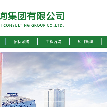
招标采购
工程咨询
项目管理