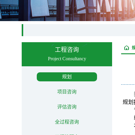
工程咨询
Project Consultancy
规划
项目咨询
规划
评估咨询
全过程咨询