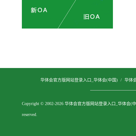
华体会官方版网站登录入口_华体会(中国)
/
华体
Copyright © 2002-2026 华体会官方版网站登录入口_华体会(中国) 
reserved.