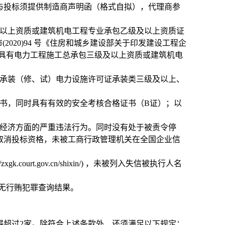
与投标须提供制造商声明函（格式自拟），代理商参
以上资质或建筑机电工程专业承包乙级及以上资质证
市(2020)94 号《住房和城乡建设部关于印发建设工程企
须具有电力工程施工总承包三级及以上资质或建筑机电
承装（修、试）电力设施许可证承装类三级及以上、
书，同时具有有效的安全考核合格证书（B证）；以
经济方面的严重违法行为。同时没有处于被责令停
取消投标资格，未被工商行政管理机关在全国企业信
。
urt.gov.cn/shixin/) ，未被列入失信被执行人名
cn/）无行贿犯罪查询结果。
得超过2家。除符合上述条款外，还须满足以下规定：