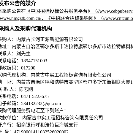
发布公告的媒介
本采购公告在
《中国招标投标公共服务平台》（//www.cebpubse
/www.nmgztb.com.cn/，《中招联合招标采购网》（//www.cnt
采购人及采购代理机构
采购人：内蒙古长河正源新能源有限公司
地址：内蒙古自治区鄂尔多斯市达拉特旗鄂尔多斯市达拉特旗树林召
联系人：刘先生
联系电话：18947151003
邮政编码：017200
采购代理机构：内蒙古中实工程招标咨询有限责任公司
地 址：内蒙古自治区呼和浩特市赛罕区鄂尔多斯东街银联大厦1
联 系 人：陈志刚
联系电话：0471-5223675
电子邮箱：534132232@qq.com
采购代理服务费电汇至下列账户：
收款单位： 内蒙古中实工程招标咨询有限责任公司
开户行：招商银行呼和浩特巨海城支行
 号：47190001411032526020002