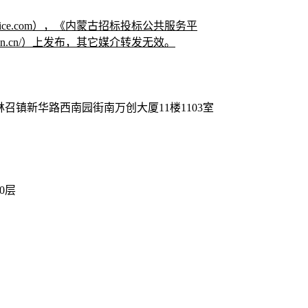
rvice.com），《内蒙古招标投标公共服务平
cunion.cn/）上发布，其它媒介转发无效。
镇新华路西南园街南万创大厦11楼1103室
0层