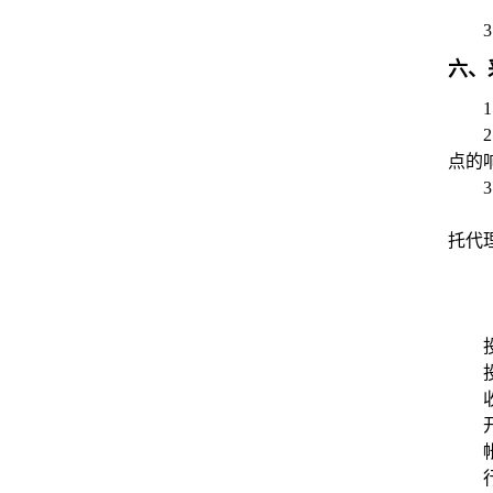
3
六、
1
2
点的
3
托代
帐