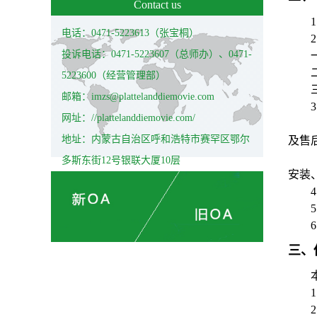
Contact us
1
电话：0471-5223613（张宝桐）
2
投诉电话：0471-5223607（总师办）、0471-
5223600（经营管理部）
邮箱：imzs@plattelanddiemovie.com
3
网址：//plattelanddiemovie.com/
地址：内蒙古自治区呼和浩特市赛罕区鄂尔
及售
多斯东街12号银联大厦10层
安装
4
5
6
三、