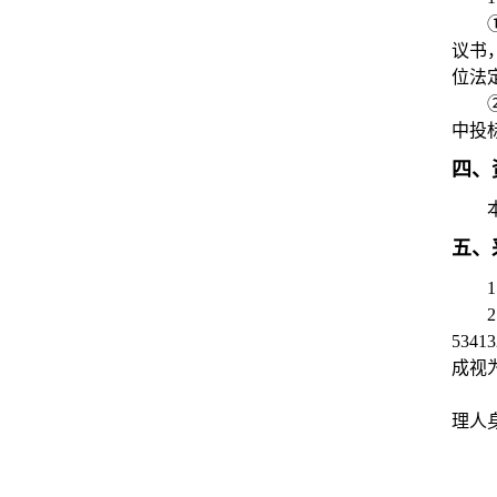
议书
位法
中投
四、
五、
1
2
53
成视
理人