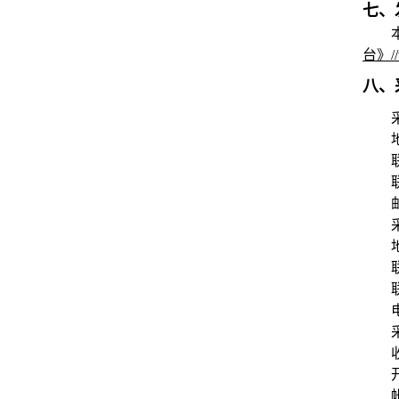
七、
台》/
八、
帐