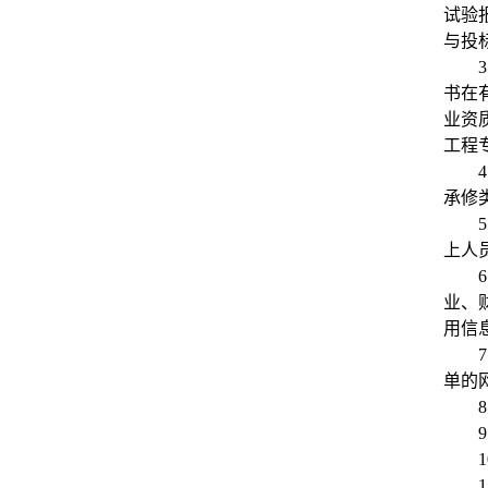
试验
与投
3
书在有
业资
工程
4
承修
5
上人
6
业、
用信息
7
单的
8
9
1
1