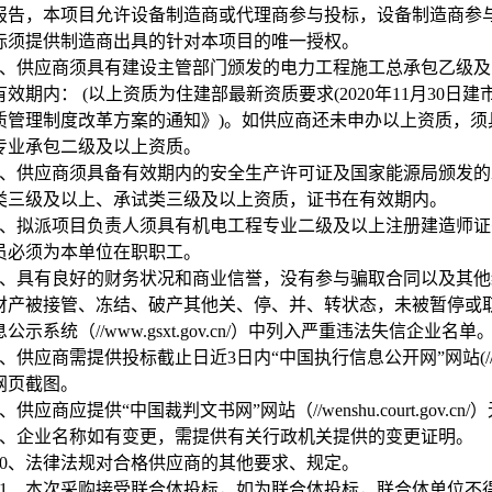
报告，本项目允许设备制造商或代理商参与投标，设备制造商参
标须提供制造商出具的针对本项目的唯一授权。
、供应商须具有建设主管部门颁发的电力工程施工总承包乙级及
效期内： (以上资质为住建部最新资质要求(2020年11月30日建
质管理制度改革方案的通知》)。如供应商还未申办以上资质，
专业承包二级及以上资质。
、供应商须具备有效期内的安全生产许可证及国家能源局颁发的
类三级及以上、承试类三级及以上资质，证书在有效期内。
、拟派项目负责人须具有机电工程专业二级及以上注册建造师证
员必须为本单位在职职工。
、具有良好的财务状况和商业信誉，没有参与骗取合同以及其他
财产被接管、冻结、破产其他关、停、并、转状态，未被暂停或
公示系统（//www.gsxt.gov.cn/）中列入严重违法失信企业名单
、供应商需提供投标截止日近3日内“中国执行信息公开网”网站(//zxgk.co
网页截图。
、供应商应提供“中国裁判文书网”网站（//wenshu.court.gov.
、企业名称如有变更，需提供有关行政机关提供的变更证明。
0
、法律法规对合格供应商的其他要求、规定。
1
、本次采购接受联合体投标，如为联合体投标，联合体单位不