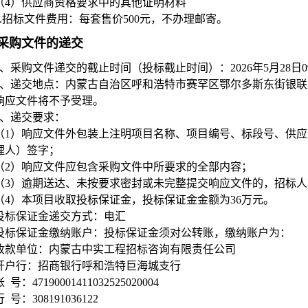
（4）供应商资格要求中的其他证明材料
.
招标文件费用：每套售价500元，不办理邮寄。
采购文件的递交
、采购文件递交的截止时间（投标截止时间）：2026年5月28日09
、递交地点：内蒙古自治区呼和浩特市赛罕区鄂尔多斯东街银联
响应文件将不予受理。
、递交要求：
（1）响应文件外包装上注明项目名称、项目编号、标段号、供
理人）签字；
（2）响应文件应包含采购文件中所要求的全部内容；
（3）逾期送达、未按要求密封或未完整提交响应文件的，招标
（4）本项目收取投标保证金，投标保证金金额为36万元。
投标保证金递交方式：电汇
投标保证金缴纳账户：投标保证金须对公转账，缴纳账户为：
收款单位：内蒙古中实工程招标咨询有限责任公司
开户行：招商银行呼和浩特巨海城支行
 号：47190001411032525020004
行 号：308191036122