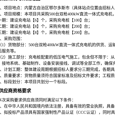
、项目地点：内蒙古自治区鄂尔多斯市（具体站点位置由招标人
、项目规模：本项目共采购500台双枪400kW直流一体式充电
一期：建设充电站【6】个，采购充电桩【100】台；
二期：建设充电站【8】个，采购充电桩【200】台；
三期：建设充电站【8】个，采购充电桩【200】台。
、采购范围：
（1）货物部分：500台双枪400kW直流一体式充电机的供货
后服务等。
（2）施工部分：充电桩配套的低压电气施工，包含但不限于：
、接地系统、基础制作、设备安装接线、调试等全部工作，确保
、计划工期：整体建设周期根据招标人要求分三期完成，各期具
、质量要求：货物质量须符合国家标准及招标文件要求；工程质
、标段划分：本项目共划分一个标段。
供应商资格要求
本次采购要求供应商须同时满足以下条件：
1、
在中华人民共和国境内依法注册，具备有效的营业执照，具备
2、
拟投标产品须具有国家强制性产品认证（CCC认证），同时具有