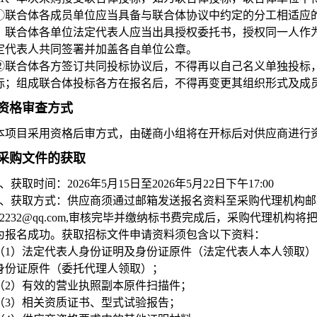
①联合体各成员单位应当具备与联合体协议中约定的分工相适应
，联合体各单位法定代表人应当出具授权委托书，授权同一人作
定代表人共同签署并加盖各自单位公章。
②联合体各方签订共同投标协议后，不得再以自己名义单独投标
标；组成联合体投标各方在报名后，不得再变更其组织形式及成
资格审查方式
本项目采用资格后审方式，由磋商小组将在开标后对供应商进行
采购文件的获取
、获取时间：2026年5月15日至2026年5月22日下午17:00
、获取方式：供应商须通过邮箱发送报名资料至采购代理机构邮
4132232@qq.com,审核完毕并缴纳标书费完成后，采购代理
为报名成功。获取招标文件申请资料须包含以下资料：
（1）法定代表人身份证明及身份证原件（法定代表人本人领取
身份证原件（委托代理人领取）；
（2）有效的营业执照副本原件扫描件；
（3）相关资质证书、型式试验报告；