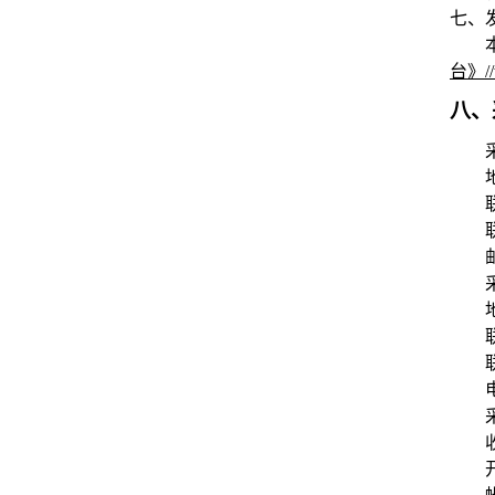
七、
台》/
八、