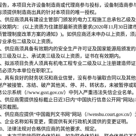
报告，本项目允许设备制造商或代理商参与投标，设备制造商参
标须提供制造商出具的针对本项目的唯一授权。
、供应商须具有建设主管部门颁发的电力工程施工总承包乙级及
效期内： (以上资质为住建部最新资质要求(2020年11月30日建
质管理制度改革方案的通知》)。如供应商还未申办以上资质，
专业承包二级及以上资质。
、供应商须具备有效期内的安全生产许可证及国家能源局颁发的
类三级及以上、承试类三级及以上资质，证书在有效期内。
、拟派项目负责人须具有机电工程专业二级及以上注册建造师证
员必须为本单位在职职工。
、具有良好的财务状况和商业信誉，没有参与骗取合同以及其他
财产被接管、冻结、破产其他关、停、并、转状态，未被暂停或
公示系统（//www.gsxt.gov.cn/）中列入严重违法失信企业名单
、供应商需提供投标截止日近3日内“中国执行信息公开网”网站(//zxgk.co
网页截图。
、供应商应提供“中国裁判文书网”网站（//wenshu.court.gov.
、企业名称如有变更，需提供有关行政机关提供的变更证明。
0
、法律法规对合格供应商的其他要求、规定。