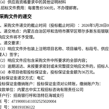
（4）供应商资格要求中的其他证明材料
.
招标文件费用：每套售价500元，不办理邮寄。
采购文件的递交
、采购文件递交的截止时间（投标截止时间）：2026年5月28日09
、递交地点：内蒙古自治区呼和浩特市赛罕区鄂尔多斯东街银联
响应文件将不予受理。
、递交要求：
（1）响应文件外包装上注明项目名称、项目编号、标段号、供
理人）签字；
（2）响应文件应包含采购文件中所要求的全部内容；
（3）逾期送达、未按要求密封或未完整提交响应文件的，招标
（4）本项目收取投标保证金，投标保证金金额为36万元。
投标保证金递交方式：电汇
投标保证金缴纳账户：投标保证金须对公转账，缴纳账户为：
收款单位：内蒙古中实工程招标咨询有限责任公司
开户行：招商银行呼和浩特巨海城支行
 号：47190001411032525020004
行 号：308191036122