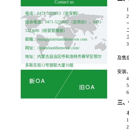
Contact us
1
电话：0471-5223613（张宝桐）
2
投诉电话：0471-5223607（总师办）、0471-
5223600（经营管理部）
邮箱：imzs@plattelanddiemovie.com
3
网址：//plattelanddiemovie.com/
地址：内蒙古自治区呼和浩特市赛罕区鄂尔
及售
多斯东街12号银联大厦10层
安装
4
5
6
三、