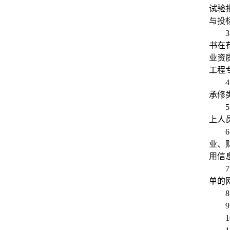
试验
与投
3
书在有
业资
工程
4
承修
5
上人
6
业、
用信息
7
单的
8
9
1