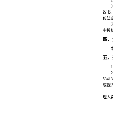
1
议书
位法
中投
四、
五、
1
2
53
成视
理人