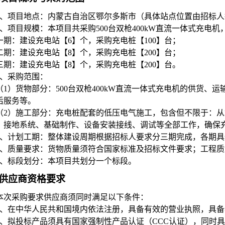
、项目地点：内蒙古自治区鄂尔多斯市（具体站点位置由招标人
、项目规模：本项目共采购500台双枪400kW直流一体式充电
一期：建设充电站【6】个，采购充电桩【100】台；
二期：建设充电站【8】个，采购充电桩【200】台；
三期：建设充电站【8】个，采购充电桩【200】台。
、采购范围：
（1）货物部分：500台双枪400kW直流一体式充电机的供货
后服务等。
（2）施工部分：充电桩配套的低压电气施工，包含但不限于：
、接地系统、基础制作、设备安装接线、调试等全部工作，确保
、计划工期：整体建设周期根据招标人要求分三期完成，各期具
、质量要求：货物质量须符合国家标准及招标文件要求；工程质
、标段划分：本项目共划分一个标段。
供应商资格要求
本次采购要求供应商须同时满足以下条件：
1、
在中华人民共和国境内依法注册，具备有效的营业执照，具备
2、
拟投标产品须具有国家强制性产品认证（CCC认证），同时具有