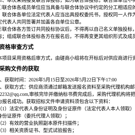
1
、本次采购接受联合体投标，如为联合体投标，联合体单位不
①联合体各成员单位应当具备与联合体协议中约定的分工相适应
，联合体各单位法定代表人应当出具授权委托书，授权同一人作
定代表人共同签署并加盖各自单位公章。
②联合体各方签订共同投标协议后，不得再以自己名义单独投标
标；组成联合体投标各方在报名后，不得再变更其组织形式及成
资格审查方式
本项目采用资格后审方式，由磋商小组将在开标后对供应商进行
采购文件的获取
、获取时间：2026年5月15日至2026年5月22日下午17:00
、获取方式：供应商须通过邮箱发送报名资料至采购代理机构邮
4132232@qq.com,审核完毕并缴纳标书费完成后，采购代理
为报名成功。获取招标文件申请资料须包含以下资料：
（1）法定代表人身份证明及身份证原件（法定代表人本人领取
身份证原件（委托代理人领取）；
（2）有效的营业执照副本原件扫描件；
（3）相关资质证书、型式试验报告；