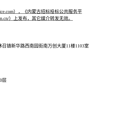
rvice.com），《内蒙古招标投标公共服务平
cunion.cn/）上发布，其它媒介转发无效。
镇新华路西南园街南万创大厦11楼1103室
0层