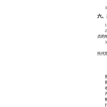
3
六、
1
2
点的
3
托代
帐