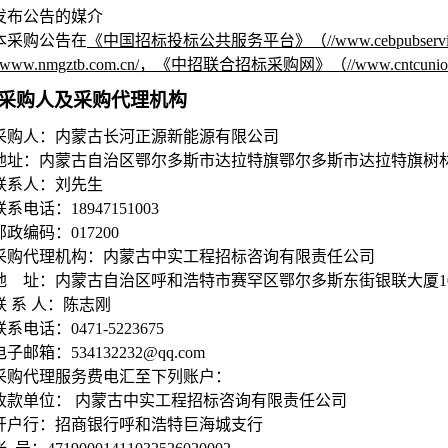
发布公告的媒介
本采购公告在
《中国招标投标公共服务平台》（//www.cebpubse
/www.nmgztb.com.cn/，《中招联合招标采购网》（//www.cnt
采购人及采购代理机构
采购人：内蒙古长河正源新能源有限公司
地址：内蒙古自治区鄂尔多斯市达拉特旗鄂尔多斯市达拉特旗树林召
联系人：刘先生
联系电话：18947151003
邮政编码：017200
采购代理机构：内蒙古中实工程招标咨询有限责任公司
地 址：内蒙古自治区呼和浩特市赛罕区鄂尔多斯东街银联大厦1
联 系 人：陈志刚
联系电话：0471-5223675
电子邮箱：534132232@qq.com
采购代理服务费电汇至下列账户：
收款单位： 内蒙古中实工程招标咨询有限责任公司
开户行：招商银行呼和浩特巨海城支行