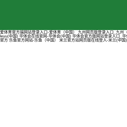
爱体育官方端网站登录入口-爱体育（中国）
九州网页版登录入口_九州
leyu(中国)
华体会在线官网-华体会(中国)
华体会官方版网站登录入口_华体
官方
乐鱼官方网站-乐鱼（中国）
米兰官方站网页版在线登入-米兰(中国)