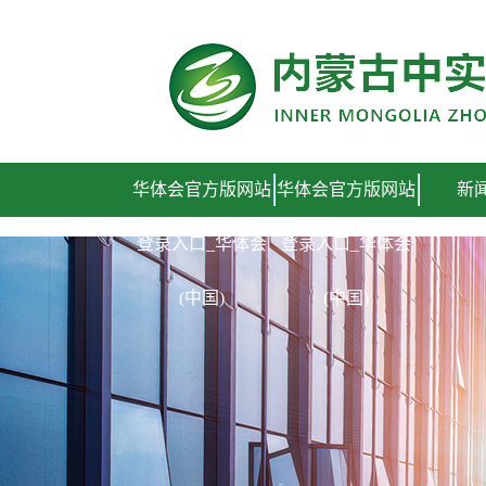
华体会官方版网站登录入口_华体会(中国)
华体会官方版网站
华体会官方版网站
新
登录入口_华体会
登录入口_华体会
(中国)
(中国)