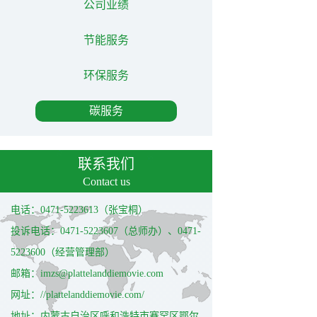
公司业绩
节能服务
环保服务
碳服务
联系我们
Contact us
电话：0471-5223613（张宝桐）
投诉电话：0471-5223607（总师办）、0471-
5223600（经营管理部）
邮箱：imzs@plattelanddiemovie.com
网址：//plattelanddiemovie.com/
地址：内蒙古自治区呼和浩特市赛罕区鄂尔