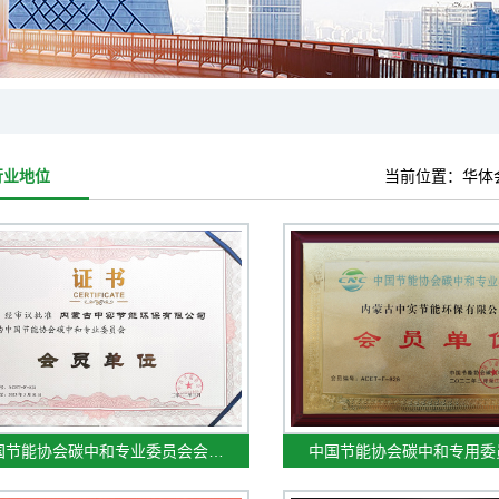
行业地位
当前位置：
华体
国节能协会碳中和专业委员会会…
中国节能协会碳中和专用委