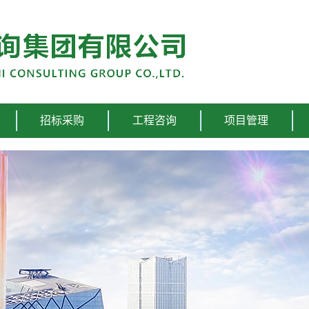
招标采购
工程咨询
项目管理