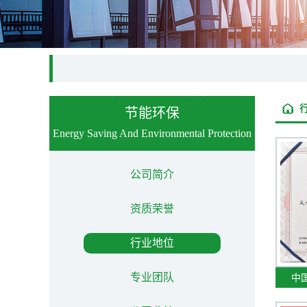
节能环保
Energy Saving And Environmental Protection
公司简介
资质荣誉
行业地位
专业团队
中