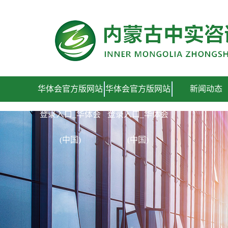
华体会官方版网站登录入口_华体会(中国)
华体会官方版网站
华体会官方版网站
新闻动态
登录入口_华体会
登录入口_华体会
(中国)
(中国)