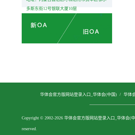
多斯东街12号银联大厦10层
华体会官方版网站登录入口_华体会(中国)
/
华体
Copyright © 2002-2026 华体会官方版网站登录入口_华体会(中国) 
reserved.