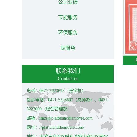
公司业绩
节能服务
环保服务
碳服务
联系我们
Contact us
电话：0471-5223613（张宝桐）
投诉电话：0471-5223607（总师办）、0471-
5223600（经营管理部）
邮箱：imzs@plattelanddiemovie.com
网址：//plattelanddiemovie.com/
地址：内蒙古自治区呼和浩特市赛罕区鄂尔