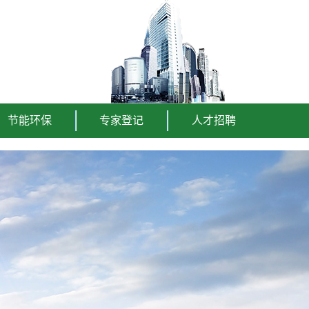
节能环保
专家登记
人才招聘