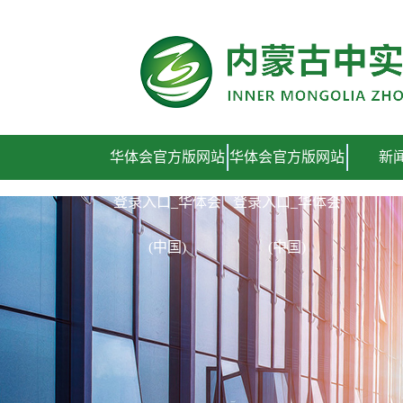
华体会官方版网站登录入口_华体会(中国)
华体会官方版网站
华体会官方版网站
新
登录入口_华体会
登录入口_华体会
(中国)
(中国)