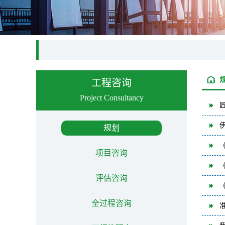
工程咨询
Project Consultancy
规划
项目咨询
评估咨询
全过程咨询