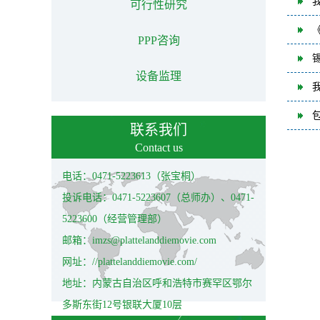
可行性研究
PPP咨询
设备监理
联系我们
Contact us
电话：0471-5223613（张宝桐）
投诉电话：0471-5223607（总师办）、0471-
5223600（经营管理部）
邮箱：imzs@plattelanddiemovie.com
网址：//plattelanddiemovie.com/
地址：内蒙古自治区呼和浩特市赛罕区鄂尔
多斯东街12号银联大厦10层